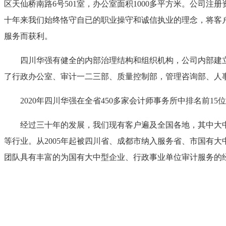
区天仙桥南路
6
号
501
室，办公室面积
1000
多平方米。公司注册
十年来我们始终恪守自已的职业操守和诚信执业的理念，将客
服务而获利。
四川华强有健全的内部治理结构和组织机构，公司内部建
了行政办公室、审计一二三部、质量控制部，管理咨询部、人
2020
年四川华强在全省
450
多家会计师事务所中排名前
15
位
经过三十年的发展，我们现有客户遍及全国各地，其中大
等行业。从
2005
年起被四川省、成都市纳入服务省、市国有大
团队具有丰富的为国有大中型企业、行政事业单位审计服务的