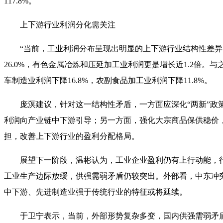
117.8%
。
上下游行业利润分化需关注
“当前，工业利润分布呈现出明显的上下游行业结构性差异
26.0%
，有色金属冶炼和压延加工业利润更是增长近
1.2
倍。与
车制造业利润下降
16.8%
，农副食品加工业利润下降
11.8%
。
庞溟建议，针对这一结构性矛盾，一方面应深化“两新”政
利润向产业链中下游引导；另一方面，强化大宗商品保供稳价
担，改善上下游行业的盈利分配格局。
展望下一阶段，温彬认为，工业企业盈利仍有上行动能，
工业生产边际放缓，供强需弱矛盾仍较突出。外部看，中东冲
中下游、先进制造业强于传统行业的特征或将延续。
于卫宁表示，当前，外部形势复杂多变，国内供强需弱矛