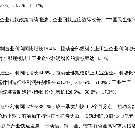
4.0%
、
23.7%
、
17.1%
。
欠企业账款政策持续推进，企业回款速度边际改善。”中国民生银
制造业利润同比增长
15.4%
，拉动全部规模以上工业企业利润增
对全部规模以上工业企业利润增长的贡献率达
43.8%
。
造业利润同比增长
44.8%
，拉动全部规模以上工业企业利润增长
7
器件制造行业利润分别增长
601.7%
、
347.6%
、
51.0%
；工业生产
系统装置制造行业利润分别增长
128.6%
、
58.8%
、
17.3%
。
造业利润同比增长
88.1%
，较一季度加快
10.2
个百分点，拉动全
价格上涨，石油加工行业同比扭亏为盈，实现利润总额
404.2
亿元
等新兴产业快速发展，带动铝、铜、金、锂等有色金属需求大幅