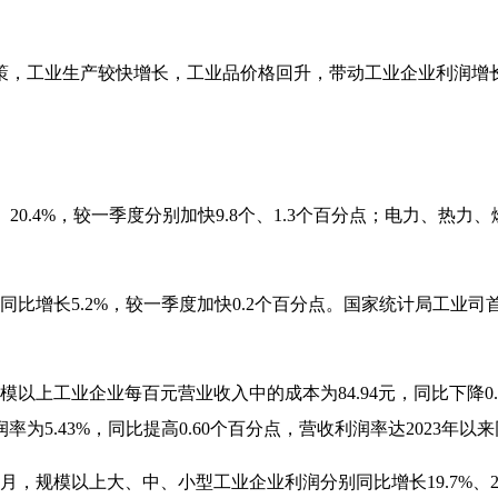
策，工业生产较快增长，工业品价格回升，带动工业企业利润增
、
20.4%
，较一季度分别加快
9.8
个、
1.3
个百分点；电力、热力、
同比增长
5.2%
，较一季度加快
0.2
个百分点。国家统计局工业司
模以上工业企业每百元营业收入中的成本为
84.94
元，同比下降
0
润率为
5.43%
，同比提高
0.60
个百分点，营收利润率达
2023
年以来
月，规模以上大、中、小型工业企业利润分别同比增长
19.7%
、